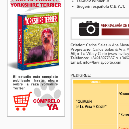
Tel-Aviv Winner Jr.
Siegerin española C.E.Y..T.
Criador
: Carlos Salas & Ana Mest
Propietario
: Carlos Salas & Ana 
Afijo
: La Villa y Corte (www.lavill
Teléfonos
: +34918977657 & +346
Email
: info@lavillaycorte.com
PEDIGREE
: